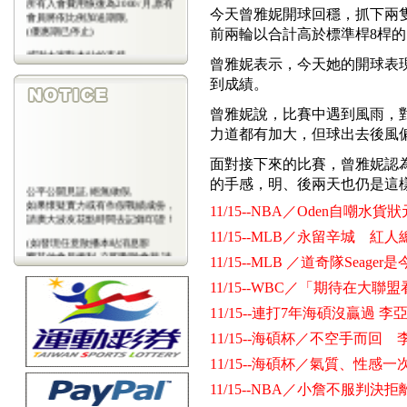
今天曾雅妮開球回穩，抓下兩隻
會員將依比例加送期限,
(優惠期已停止)
前兩輪以合計高於標準桿8桿的1
感謝大家對本站的支持
曾雅妮表示，今天她的開球表
(包年優惠期已停止)
到成績。
曾雅妮說，比賽中遇到風雨，
力道都有加大，但球出去後風
面對接下來的比賽，曾雅妮認
的手感，明、後兩天也仍是這
公平公開見証,絕無做假,
如果懷疑實力或有作假戰績成份，
11/15--NBA／Oden自嘲
請廣大波友花點時間去記錄印證！
11/15--MLB／永留辛城 
(如發現任意散播本站消息影
響其他會員權利,立即刪除會藉,請
11/15--MLB ／道奇隊Seag
會
員注意)
11/15--WBC／「期待在大聯
11/15--連打7年海碩沒贏過 
11/15--海碩杯／不空手而
11/15--海碩杯／氣質、性
11/15--NBA／小詹不服判決拒