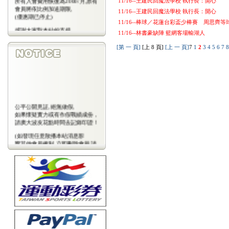
11/16--王建民回魔法學校 執行長：開心
會員將依比例加送期限,
11/16--王建民回魔法學校 執行長：開心
(優惠期已停止)
11/16--棒球／花蓮台彩盃少棒賽 周思齊
感謝大家對本站的支持
11/16--林書豪缺陣 籃網客場輸湖人
(包年優惠期已停止)
[第 一 頁]
[上 8 頁]
[上 一 頁]
7
1
2
3
4
5
6
7
公平公開見証,絕無做假,
如果懷疑實力或有作假戰績成份，
請廣大波友花點時間去記錄印證！
(如發現任意散播本站消息影
響其他會員權利,立即刪除會藉,請
會
員注意)