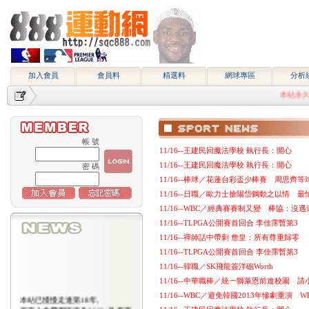
加入會員
會員料
精選料
網球專區
分析
本站永久網址htt
帳 號
11/16--王建民回魔法學校 執行長：開心
11/16--王建民回魔法學校 執行長：開心
密 碼
11/16--棒球／花蓮台彩盃少棒賽 周思齊
11/16--日職／歐力士搶陽岱鋼動之以情 
11/16--WBC／經典賽賽制又變 棒協：沒
11/16--TLPGA公開賽首回合 李佳霈暫第3
11/16--禪師話中帶刺 詹皇：所有尊重歸零
11/16--TLPGA公開賽首回合 李佳霈暫第3
11/16--韓職／SK飛龍簽洋砲Worth
11/16--中華職棒／統一獅萊恩前進校園 
11/16--WBC／避免韓國2013年慘劇重演 
本站已慢慢走進第18年,
所有入會費用恢復為2000/月,原有