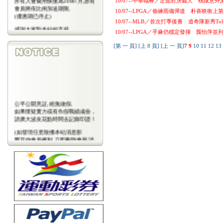
10/07--中華職棒／正面對決義大 桃猿意
會員將依比例加送期限,
10/07--LPGA／偷練雨備彈道 朴喜映衝上
(優惠期已停止)
10/07--MLB／首次打季後賽 道奇隊新秀To
感謝大家對本站的支持
10/07--LPGA／手麻仍穩定發揮 龔怡萍並
(包年優惠期已停止)
[第 一 頁]
[上 8 頁]
[上 一 頁]
7
9
10
11
12
13
公平公開見証,絕無做假,
如果懷疑實力或有作假戰績成份，
請廣大波友花點時間去記錄印證！
(如發現任意散播本站消息影
響其他會員權利,立即刪除會藉,請
會
員注意)