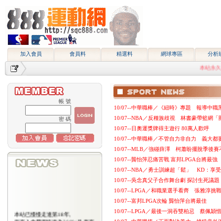
加入會員
會員料
精選料
網球專區
分析
本站永久網址htt
帳 號
10/07--中華職棒／《紐時》專題 報導中
10/07--NBA／反種族歧視 林書豪帶籃網
密 碼
10/07--日奧運獎牌得主遊行 80萬人歡呼
10/07--中華職棒／不管自力非自力 義大
10/07--MLB／強碰薛澤 柯蕭盼擺脫季後賽
10/07--龔怡萍忍痛苦戰 富邦LPGA台將最強
10/07--NBA／勇士訓練超「鬆」 KD：享
10/07--吳念真父子合作舞台劇 探討生死議題
10/07--LPGA／和職業選手看齊 張雅淳挑
10/07--富邦LPGA次輪 龔怡萍台將最佳
10/07--LPGA／最後一洞吞雙柏忌 蔡佩穎
本站已慢慢走進第18年,
所有入會費用恢復為2000/月,原有