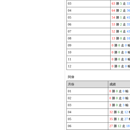
03
63
勝
5
走
3
04
64
勝
2
走
3
05
54
勝
1
走
4
06
53
勝
2
走
3
07
52
勝
4
走
4
08
13
勝
0
走
1
09
0
勝
0
走
0
10
0
勝
0
走
0
11
0
勝
0
走
0
12
0
勝
0
走
0
阿偉
月份
成績
01
0
勝
0
走
0
輸
02
0
勝
0
走
0
輸
03
3
勝
0
走
3
輸
04
32
勝
6
走
12
05
35
勝
1
走
27
06
27
勝
12
走
18