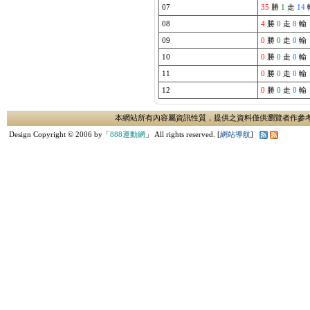
07
35
勝
1
走
14
08
4
勝
0
走
8
輸
09
0
勝
0
走
0
輸
10
0
勝
0
走
0
輸
11
0
勝
0
走
0
輸
12
0
勝
0
走
0
輸
本網站所有內容屬資訊性質，提供之資料僅供瀏覽者作參
Design Copyright © 2006 by「
888運動網
」 All rights reserved. [
網站導航
]