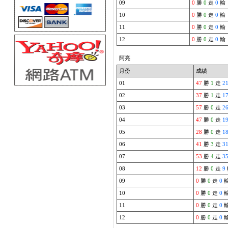
09
0
勝
0
走
0
輸
10
0
勝
0
走
0
輸
11
0
勝
0
走
0
輸
12
0
勝
0
走
0
輸
阿亮
月份
成績
01
47
勝
1
走
2
02
37
勝
1
走
1
03
57
勝
0
走
2
04
47
勝
0
走
1
05
28
勝
0
走
1
06
41
勝
3
走
3
07
53
勝
4
走
3
08
12
勝
0
走
9
09
0
勝
0
走
0
10
0
勝
0
走
0
11
0
勝
0
走
0
12
0
勝
0
走
0