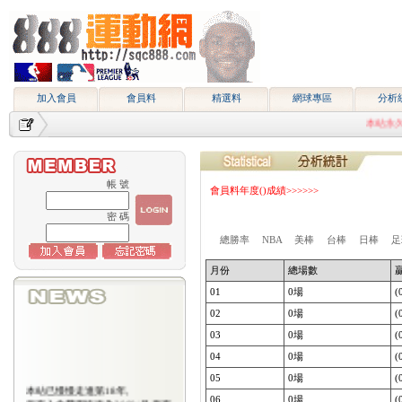
加入會員
會員料
精選料
網球專區
分析
本站永久網址http
帳 號
會員料年度()成績>>>>>>
密 碼
總勝率
NBA
美棒
台棒
日棒
足
月份
總場數
01
0場
(
02
0場
(
03
0場
(
04
0場
(
05
0場
(
本站已慢慢走進第18年,
所有入會費用恢復為2000/月,原有
06
0場
(