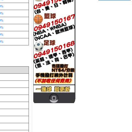
0%
0%
0%
0%
0%
0%