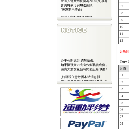
會員將依比例加送期限,
07
(優惠期已停止)
08
感謝大家對本站的支持
(包年優惠期已停止)
09
10
11
12
分析師本
公平公開見証,絕無做假,
Terry 
如果懷疑實力或有作假戰績成份，
請廣大波友花點時間去記錄印證！
月份
(如發現任意散播本站消息影
01
響其他會員權利,立即刪除會藉,請
02
會
員注意)
03
04
05
06
07
08