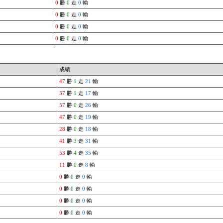
0
勝
0
走
0
輸
0
勝
0
走
0
輸
0
勝
0
走
0
輸
0
勝
0
走
0
輸
成績
47
勝
1
走
21
輸
37
勝
1
走
17
輸
57
勝
0
走
26
輸
47
勝
0
走
19
輸
28
勝
0
走
18
輸
41
勝
3
走
31
輸
53
勝
4
走
35
輸
11
勝
0
走
8
輸
0
勝
0
走
0
輸
0
勝
0
走
0
輸
0
勝
0
走
0
輸
0
勝
0
走
0
輸