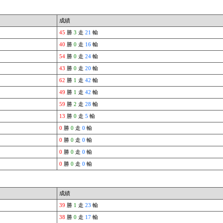
成績
45
勝
3
走
21
輸
40
勝
0
走
16
輸
54
勝
0
走
24
輸
43
勝
0
走
20
輸
62
勝
1
走
42
輸
49
勝
1
走
42
輸
59
勝
2
走
28
輸
13
勝
0
走
5
輸
0
勝
0
走
0
輸
0
勝
0
走
0
輸
0
勝
0
走
0
輸
0
勝
0
走
0
輸
成績
39
勝
1
走
23
輸
38
勝
0
走
17
輸