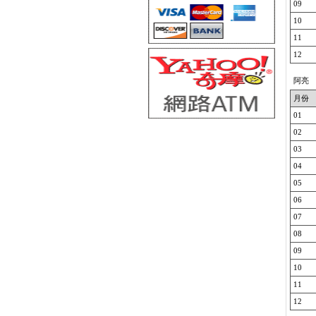
09
10
11
12
阿亮
月份
01
02
03
04
05
06
07
08
09
10
11
12