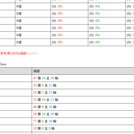
0場
(0)
0%
(0)
0%
(0)
0場
(0)
0%
(0)
0%
(0)
0場
(0)
0%
(0)
0%
(0)
0場
(0)
0%
(0)
0%
(0)
0場
(0)
0%
(0)
0%
(0)
0場
(0)
0%
(0)
0%
(0)
年度(2026)成績>>>>>>
Chou
成績
47
勝
10
走
30
輸
53
勝
6
走
25
輸
54
勝
7
走
25
輸
55
勝
10
走
22
輸
46
勝
8
走
26
輸
58
勝
10
走
30
輸
77
勝
6
走
30
輸
19
勝
0
走
9
輸