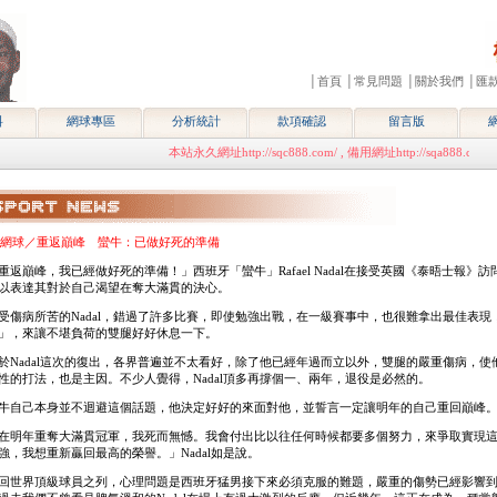
│
首頁
│
常見問題
│
關於我們
│
匯
料
網球專區
分析統計
款項確認
留言版
本站永久網址http://sqc888.com/ , 備用網址http://sqa888.com/
15--網球／重返巔峰 蠻牛：已做好死的準備
重返巔峰，我已經做好死的準備！」西班牙「蠻牛」Rafael Nadal在接受英國《泰晤士報》
以表達其對於自己渴望在奪大滿貫的決心。
受傷病所苦的Nadal，錯過了許多比賽，即使勉強出戰，在一級賽事中，也很難拿出最佳表現
」，來讓不堪負荷的雙腿好好休息一下。
於Nadal這次的復出，各界普遍並不太看好，除了他已經年過而立以外，雙腿的嚴重傷病，使
性的打法，也是主因。不少人覺得，Nadal頂多再撐個一、兩年，退役是必然的。
牛自己本身並不迴避這個話題，他決定好好的來面對他，並誓言一定讓明年的自己重回巔峰
在明年重奪大滿貫冠軍，我死而無憾。我會付出比以往任何時候都要多個努力，來爭取實現
強，我想重新贏回最高的榮譽。」Nadal如是說。
回世界頂級球員之列，心理問題是西班牙猛男接下來必須克服的難題，嚴重的傷勢已經影響