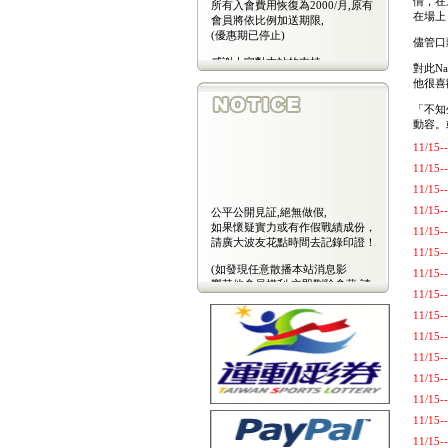
所有入會費用恢復為2000/月,原有
情，在
會員將依比例加送期限,
在場上
(優惠期已停止)
儘管口
感謝大家對本站的支持
對此N
(包年優惠期已停止)
他很喜
「不知
動容。
11/
11/
11/
公平公開見証,絕無做假,
11/
如果懷疑實力或有作假戰績成份，
11/
請廣大波友花點時間去記錄印證！
11/
(如發現任意散播本站消息影
11/
響其他會員權利,立即刪除會藉,請
11/
會
員注意)
11/
11/
11/1
11/
11/
11/
11/