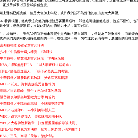
過去我們不曾看見脾氣溫和的Nadal在場上有過太激烈的反應，但近幾年，這正在成為一種常
，正反手截擊以及發球的穩定度。
頭上聲稱已經克服，但是大傷加上年紀，或許我們並不能對他的復出抱太大期望。
adal看得很開，他表示這次他的目標就是要重回巔峰，即使這可能讓他退役。他並不懼怕、也
歡小孩，也熱愛家庭，只是此刻內心仍動力十足，渴望冠軍。
生、焉知死。」雖然我們尚不知未來蠻牛是否能「滿血歸來」，但是為了涅槃重生，而燃燒
或許我們真的可以期待他在新的一年，在復出第一戰，阿布達比表演賽中，展開新的巔峰之
15--富邦職棒隊名確定為富邦悍將
15--少棒／中信盃全國少棒賽 4強對決
15--中華職棒／網友臆測富邦隊名 悍將隊來襲！
15--NBA／禪師無意回LA 「湖人朝正確道路前進」
15--日職／廖任磊進巨人 「接下來是真正的考驗」
15--中華職棒／潘彥廷西武秋訓 吳念庭充當翻譯
15--MLB／沃克、海利克森接受合格報價
15--網球／重返巔峰 蠻牛：已做好死的準備
15--陽岱鋼表弟張奕加盟歐力士隊 將簽約
15--中華職棒／中職自由球員 今球團申請定案
5--MLB／老虎隊Fulmer拿到美聯新人王
15--WBC／路克洛伊加入 美國隊增添捕手砲
15--WBC／大谷傳說新篇章 打進巨蛋屋頂的球被找到了
15--日職／陽岱鋼魅力無法擋 歐力士隊老闆：他帥翻了！
15--HBL／三民、南湖「天敵」微妙情結