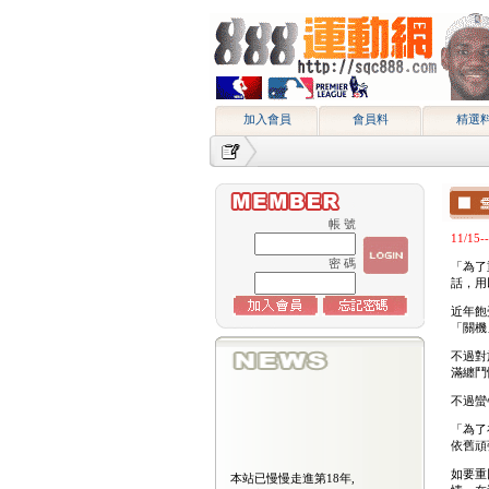
加入會員
會員料
精選
帳 號
11/
密 碼
「為了
話，用
近年飽
「關機
不過對
滿纏鬥
不過蠻
「為了
依舊頑
本站已慢慢走進第18年,
如要重