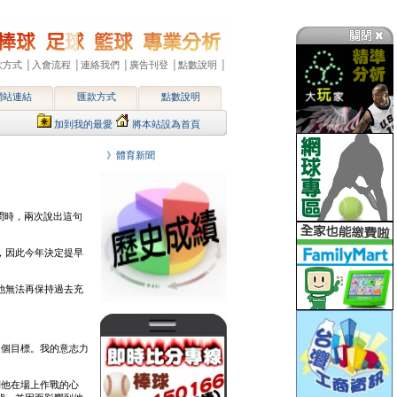
款方式
│
入會流程
│
連絡我們
│
廣告刊登
│
點數說明
│
網站連結
匯款方式
點數說明
加到我的最愛
將本站設為首頁
》體育新聞
訪問時，兩次說出這句
，因此今年決定提早
他無法再保持過去充
。
這個目標。我的意志力
到他在場上作戰的心