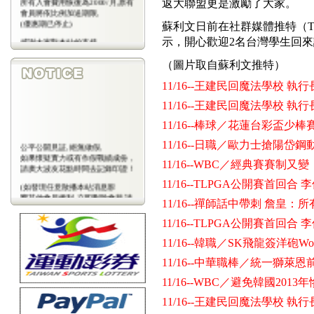
返大聯盟更是激勵了大家。
會員將依比例加送期限,
(優惠期已停止)
蘇利文日前在社群媒體推特（Tw
感謝大家對本站的支持
示，開心歡迎2名台灣學生回來訓
(包年優惠期已停止)
（圖片取自蘇利文推特）
11/16--王建民回魔法學校 執
11/16--王建民回魔法學校 執
11/16--棒球／花蓮台彩盃少
11/16--日職／歐力士搶陽
公平公開見証,絕無做假,
如果懷疑實力或有作假戰績成份，
11/16--WBC／經典賽賽制
請廣大波友花點時間去記錄印證！
11/16--TLPGA公開賽首回合
(如發現任意散播本站消息影
響其他會員權利,立即刪除會藉,請
11/16--禪師話中帶刺 詹皇：
會
員注意)
11/16--TLPGA公開賽首回合
11/16--韓職／SK飛龍簽洋砲Wor
11/16--中華職棒／統一獅
11/16--WBC／避免韓國20
11/16--王建民回魔法學校 執