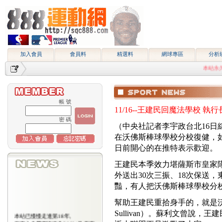
加入會員
會員料
精選料
網球專區
分析
本站永久網址htt
帳 號
11/16--王建民回魔法學校 執
密 碼
（中央社記者李宇政台北16
在沃佛斯棒球學校分校復健，
日前開心的在推特表示歡迎。
王建民本季效力堪薩斯市皇家隊，
外送出30次三振、18次保送
豔，有人把沃佛斯棒球學校分
幫助王建民重拾身手的，就是沃
Sullivan）。蘇利文曾說
本站已慢慢走進第18年,
所有入會費用恢復為2000/月,原有