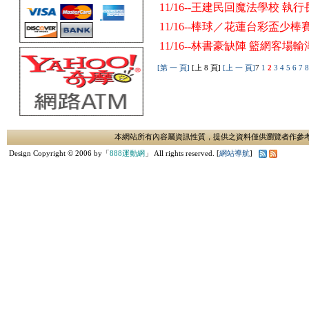
11/16--王建民回魔法學校 執
11/16--棒球／花蓮台彩盃少
11/16--林書豪缺陣 籃網客場
[第 一 頁]
[上 8 頁]
[上 一 頁]
7
1
2
3
4
5
6
7
本網站所有內容屬資訊性質，提供之資料僅供瀏覽者作參
Design Copyright © 2006 by「
888運動網
」 All rights reserved. [
網站導航
]