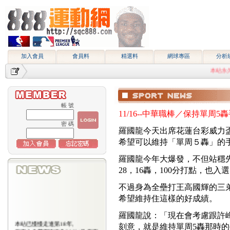
加入會員
會員料
精選料
網球專區
分析
本站永久網址htt
帳 號
11/16--中華職棒／保持單周
密 碼
羅國龍今天出席花蓮台彩威力
希望可以維持「單周５轟」的
羅國龍今年大爆發，不但站穩先
28，16轟，100分打點，也入
不過身為全壘打王高國輝的三
希望維持住這樣的好成績。
羅國龍說：「現在會考慮跟許峰
本站已慢慢走進第18年,
刻意，就是維持單周5轟那時
所有入會費用恢復為2000/月,原有