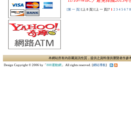
11/16--WBC／避免韓國20
[第 一 頁]
[上 8 頁] [上 一 頁]
7
1
2
3
4
5
6
7
本網站所有內容屬資訊性質，提供之資料僅供瀏覽者作參
Design Copyright © 2006 by「
888運動網
」 All rights reserved. [
網站導航
]