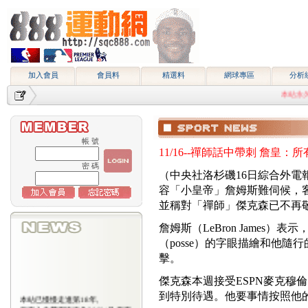
加入會員
會員料
精選料
網球專區
分析
本站永久網址ht
帳 號
11/16--禪師話中帶刺 詹皇：
密 碼
（中央社洛杉磯16日綜合外電
容「小皇帝」詹姆斯難伺候，
並稱對「禪師」傑克森已不再
詹姆斯（LeBron James）表示
（posse）的字眼描繪和他
擊。
傑克森本週接受ESPN麥克穆倫（J
到特別待遇。他要事情按照他
本站已慢慢走進第18年,
所有入會費用恢復為2000/月,原有