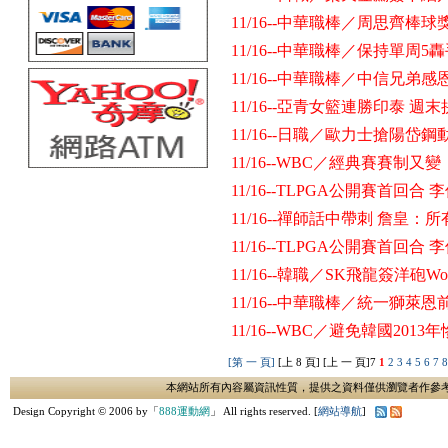
11/16--中華職棒／周思齊棒球
11/16--中華職棒／保持單周
11/16--中華職棒／中信兄
11/16--亞青女籃連勝印泰 週
11/16--日職／歐力士搶陽
11/16--WBC／經典賽賽制
11/16--TLPGA公開賽首回合
11/16--禪師話中帶刺 詹皇：
11/16--TLPGA公開賽首回合
11/16--韓職／SK飛龍簽洋砲Wor
11/16--中華職棒／統一獅
11/16--WBC／避免韓國20
[第 一 頁]
[上 8 頁] [上 一 頁]
7
1
2
3
4
5
6
7
本網站所有內容屬資訊性質，提供之資料僅供瀏覽者作參
Design Copyright © 2006 by「
888運動網
」 All rights reserved. [
網站導航
]