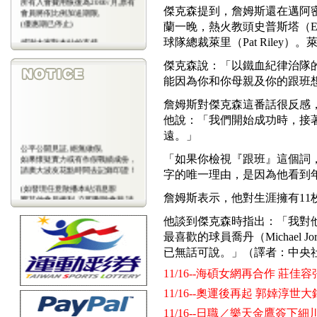
傑克森提到，詹姆斯還在邁阿
會員將依比例加送期限,
(優惠期已停止)
蘭一晚，熱火教頭史普斯塔（Eri
感謝大家對本站的支持
球隊總裁萊里（Pat Rile
(包年優惠期已停止)
傑克森說：「以鐵血紀律治隊的
能因為你和你母親及你的跟班
詹姆斯對傑克森這番話很反感
他說：「我們開始成功時，接
遠。」
公平公開見証,絕無做假,
如果懷疑實力或有作假戰績成份，
「如果你檢視『跟班』這個詞
請廣大波友花點時間去記錄印證！
字的唯一理由，是因為他看到
(如發現任意散播本站消息影
詹姆斯表示，他對生涯擁有11
響其他會員權利,立即刪除會藉,請
會
員注意)
他談到傑克森時指出：「我對
最喜歡的球員喬丹（Michael
已無話可說。」（譯者：中央
11/16--海碩女網再合作 莊
11/16--奧運後再起 郭婞淳世
11/16--日職／樂天金鷹簽下細