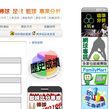
款方式
│
入會流程
│
連絡我們
│
廣告刊登
│
點數說明
│
網站連結
匯款方式
點數說明
加到我的最愛
將本站設為首頁
》體育新聞