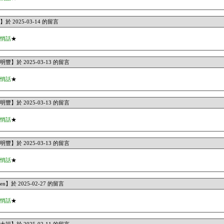
於 2025-03-14 的留言
悄話
★
明豐】於 2025-03-13 的留言
悄話
★
明豐】於 2025-03-13 的留言
悄話
★
明豐】於 2025-03-13 的留言
悄話
★
en】於 2025-02-27 的留言
悄話
★